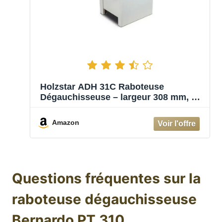
Holzstar ADH 31C Raboteuse
Dégauchisseuse – largeur 308 mm, 3
fers HSS, hotte d’aspiration intégrée,
tables en fonte massive pour usage
Amazon
intensif
Questions fréquentes sur la
raboteuse dégauchisseuse
Bernardo PT 310