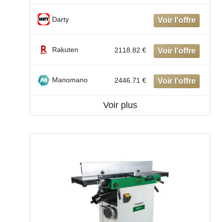
Darty
Rakuten
2118.82 €
Manomano
2446.71 €
Voir plus