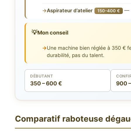
Aspirateur d’atelier
— S
150-400 €
💡
Mon conseil
Une machine bien réglée à 350 € fe
durabilité, pas du talent.
DÉBUTANT
CONFI
350 – 600 €
900 –
Comparatif raboteuse dégauc