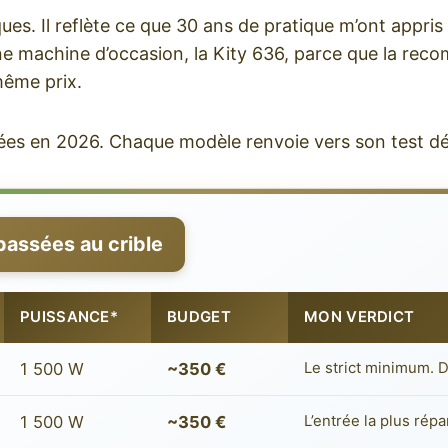
es. Il reflète ce que 30 ans de pratique m’ont appris
 une machine d’occasion, la Kity 636, parce que la re
même prix.
es en 2026. Chaque modèle renvoie vers son test détai
assées au crible
PUISSANCE*
BUDGET
MON VERDICT
1 500 W
~350 €
Le strict minimum. 
1 500 W
~350 €
L’entrée la plus répa