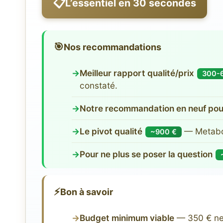
📋
L’essentiel en 30 secondes
🎯
Nos recommandations
Meilleur rapport qualité/prix
300-
constaté.
Notre recommandation en neuf pou
Le pivot qualité
— Metabo 
~900 €
Pour ne plus se poser la question
⚡
Bon à savoir
Budget minimum viable
— 350 € neu