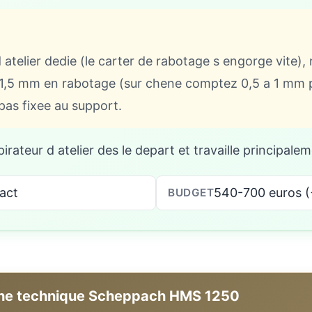
d atelier dedie (le carter de rabotage s engorge vite)
1,5 mm en rabotage (sur chene comptez 0,5 a 1 mm par
pas fixee au support.
irateur d atelier des le depart et travaille principalem
pact
540-700 euros (
BUDGET
che technique Scheppach HMS 1250