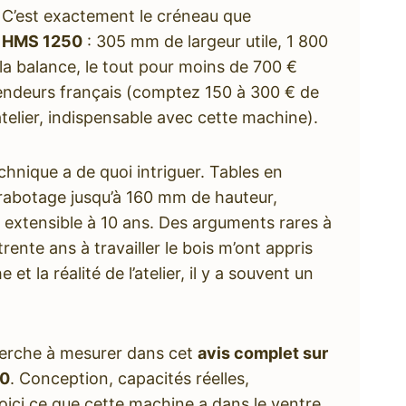
 C’est exactement le créneau que
a
HMS 1250
: 305 mm de largeur utile, 1 800
 la balance, le tout pour moins de 700 €
vendeurs français (comptez 150 à 300 € de
’atelier, indispensable avec cette machine).
echnique a de quoi intriguer. Tables en
rabotage jusqu’à 160 mm de hauteur,
extensible à 10 ans. Des arguments rares à
trente ans à travailler le bois m’ont appris
 et la réalité de l’atelier, il y a souvent un
cherche à mesurer dans cet
avis complet sur
50
. Conception, capacités réelles,
ici ce que cette machine a dans le ventre,