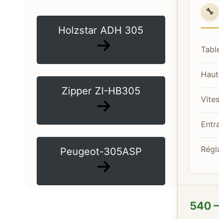
🔧
Holzstar ADH 305
Tabl
Haut
Zipper ZI-HB305
Vite
Entr
Régl
Peugeot-305ASP
540 –