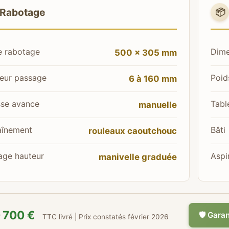
Rabotage
📦
e rabotage
Dime
500 × 305 mm
eur passage
Poid
6 à 160 mm
sse avance
Tabl
manuelle
aînement
Bâti
rouleaux caoutchouc
age hauteur
Aspi
manivelle graduée
 700 €
🛡️ Gara
TTC livré | Prix constatés février 2026