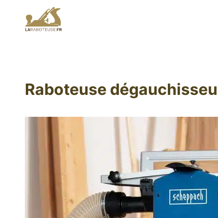
Aller
au
contenu
Raboteuse dégauchisseu