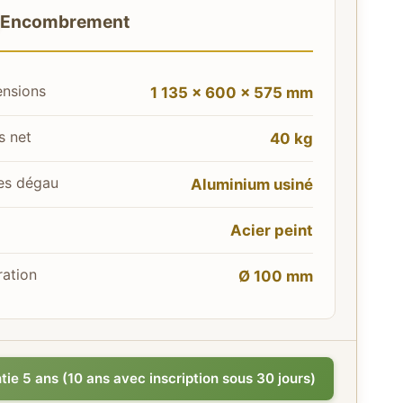
Encombrement
nsions
1 135 × 600 × 575 mm
s net
40 kg
es dégau
Aluminium usiné
Acier peint
ration
Ø 100 mm
ntie 5 ans (10 ans avec inscription sous 30 jours)