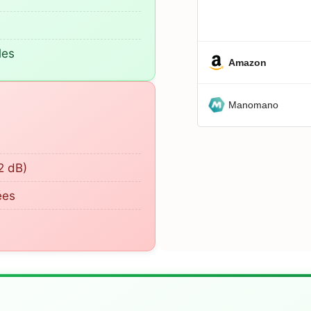
les
Amazon
Manomano
92 dB)
ées