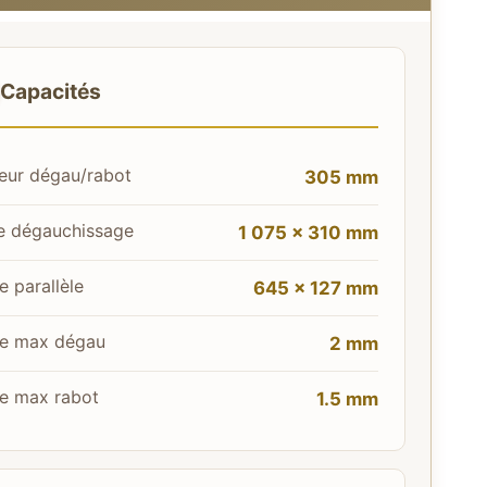
Capacités
eur dégau/rabot
305 mm
e dégauchissage
1 075 × 310 mm
e parallèle
645 × 127 mm
e max dégau
2 mm
e max rabot
1.5 mm