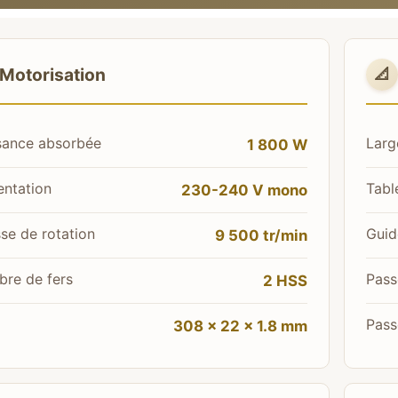
Motorisation
📐
sance absorbée
Larg
1 800 W
entation
Tabl
230-240 V mono
sse de rotation
Guid
9 500 tr/min
re de fers
Pass
2 HSS
Pass
308 × 22 × 1.8 mm